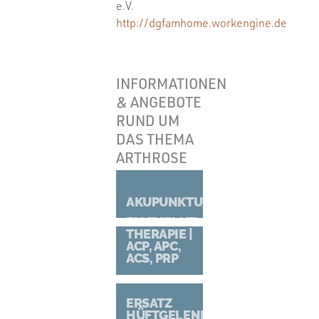
e.V.
http://dgfamhome.workengine.de
INFORMATIONEN
& ANGEBOTE
RUND UM
DAS THEMA
ARTHROSE
AKUPUNKTUR
EIGENBLUT-
THERAPIE |
ACP, APC,
ACS, PRP
ERSATZ
HÜFTGELENK