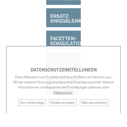
ERSATZ
KNIEGELENK
FACETTEN-
KOAGULATION
HYALORONSÄURE-
THERAPIE
DATENSCHUTZEINSTELLUNGEN
Diese Webseite nutzt Cookies und tauscht Daten mit Partnern aus.
Mit der weiteren Nutzung wird dazu eine Einwilligung erteilt. Weitere
PHYSIKALISCHE
Informationen und Anpassen der Einstellungen jederzeit unter
THERAPIEN
Datenschutz
.
Nur notwendige
Details anzeigen
Alles akzeptieren