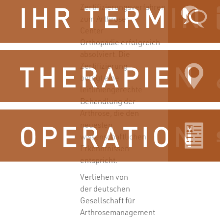
Zertifizierungsverfahren
zum Arthrose-
Center
Orthopädie erfolgreich
absolviert. Die
Zertifizierung
belegt eine
leitliniengerechte
Behandlung der
Arthrose, die den
neuesten
wissenschaftlichen
Erkenntnissen
entspricht.
Verliehen von
der deutschen
Gesellschaft für
Arthrosemanagement