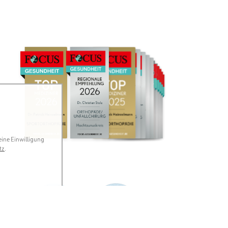
eine Einwilligung
tz
.