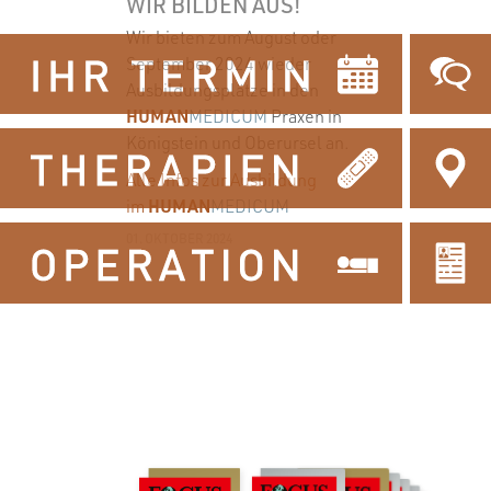
WIR BILDEN AUS!
Wir bieten zum August oder
September 2024 wieder
Ausbildungsplätze in den
HUMAN
MEDICUM
Praxen in
Königstein und Oberursel an.
Alle Infos zur Ausbildung
HUMAN
im
MEDICUM
01. OKTOBER 2024