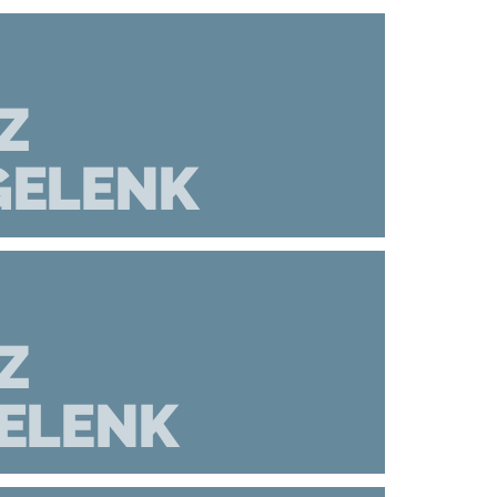
Z
GELENK
Z
ELENK