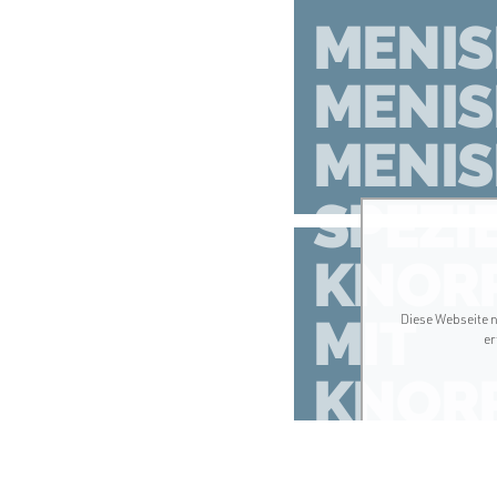
MENIS
MENIS
MENI
SPEZI
KNORP
MIT
Diese Webseite n
er
KNOR