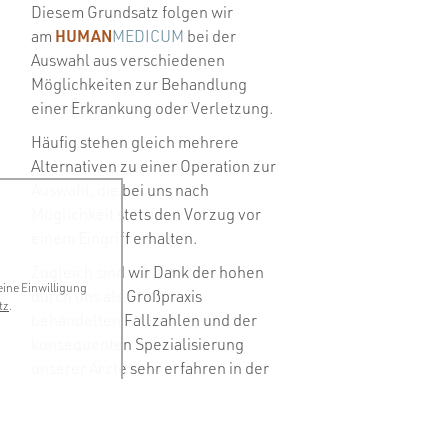
Diesem Grundsatz folgen wir
HUMAN
am
MEDICUM
bei der
Auswahl aus verschiedenen
Möglichkeiten zur Behandlung
einer Erkrankung oder Verletzung.
Häufig stehen gleich mehrere
Alternativen zu einer Operation zur
Auswahl, die bei uns nach
Möglichkeit stets den Vorzug vor
einem Eingriff erhalten.
Zugleich sind wir Dank der hohen
eine Einwilligung
durch uns als Großpraxis
tz
.
behandelten Fallzahlen und der
konsequenten Spezialisierung
unserer Ärzte sehr erfahren in der
Durchführung von Operationen,
wenn sie sich denn nicht
vermeiden lassen.