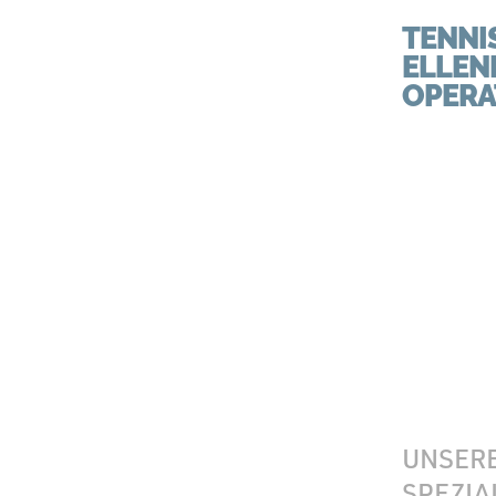
TENNI
ELLE
OPERA
UNSER
SPEZIA