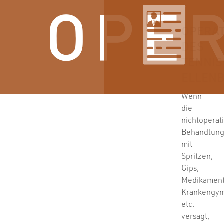
OPERA
DES
TENNIS
ELLEN
Wenn
die
nichtoperat
Behandlun
mit
Spritzen,
Gips,
Medikament
Krankengym
etc.
versagt,