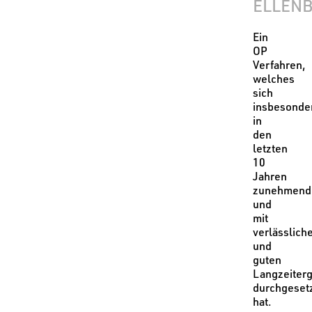
ELLEN
Ein
OP
Verfahren,
welches
sich
insbesonde
in
den
letzten
10
Jahren
zunehmend
und
mit
verlässlich
und
guten
Langzeiter
durchgeset
hat.