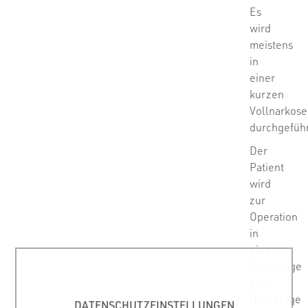
Es
wird
meistens
in
einer
kurzen
Vollnarkose
durchgeführ
Der
Patient
wird
zur
Operation
in
eine
Seitenlage
oder
Bauchlage
DATENSCHUTZEINSTELLUNGEN