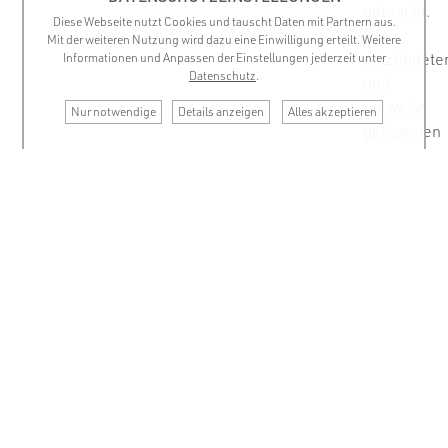
gebracht.
Diese Webseite nutzt Cookies und tauscht Daten mit Partnern aus.
Die
Mit der weiteren Nutzung wird dazu eine Einwilligung erteilt. Weitere
entzündete
Informationen und Anpassen der Einstellungen jederzeit unter
Datenschutz
.
und
teilweise
Nur notwendige
Details anzeigen
Alles akzeptieren
gerissenen
Sehnen
der
Unterarmst
werden
von
innen,
gelenkseitig
aufgesucht,
arthroskopi
eingekerbt
und
derart
entlastet.