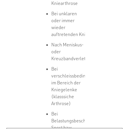
Kniearthrose
Bei unklaren
oder immer
wieder
auftretenden Knieschmerzen
Nach Meniskus-
oder
Kreuzbandverletzungen
Bei
verschleissbedingten Veränderungen
im Bereich der
Kniegelenke
(klasssiche
Arthrose)
Bei
Belastungsbeschwerden im
Sport bzw.