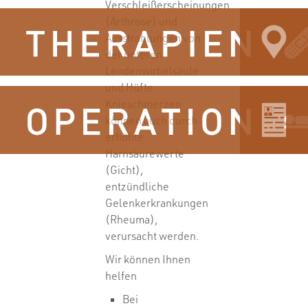
Verschleißerscheinungen
(Arthrose) und
Ausstrahlungen von
der unteren
Lendenwirbelsäule
und Hüfte.
Knieschmerzen
können auch durch
erhöhte
Harnsäurewerte
(Gicht),
entzündliche
Gelenkerkrankungen
(Rheuma),
verursacht werden.
Wir können Ihnen
helfen
Bei