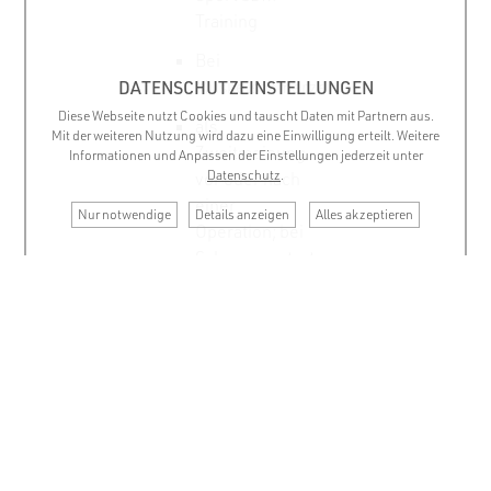
Training
Bei
Muskelschmerzen
DATENSCHUTZEINSTELLUNGEN
Diese Webseite nutzt Cookies und tauscht Daten mit Partnern aus.
als
Mit der weiteren Nutzung wird dazu eine Einwilligung erteilt. Weitere
Zweitmeinung
Informationen und Anpassen der Einstellungen jederzeit unter
Datenschutz
.
vor oder nach
einer
Nur notwendige
Details anzeigen
Alles akzeptieren
Operation; bei
Schmerzen trotz
Behandlung
TYPISCHE
LEIDEN AM
KNIE