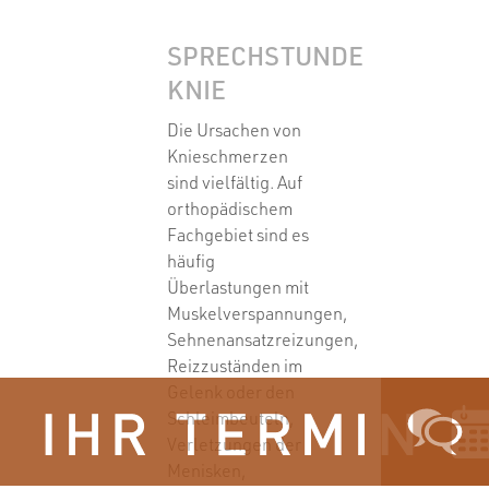
SPRECHSTUNDE
KNIE
Die Ursachen von
Knieschmerzen
sind vielfältig. Auf
orthopädischem
Fachgebiet sind es
häufig
Überlastungen mit
Muskelverspannungen,
Sehnenansatzreizungen,
Reizzuständen im
Gelenk oder den
Schleimbeuteln,
Verletzungen der
Menisken,