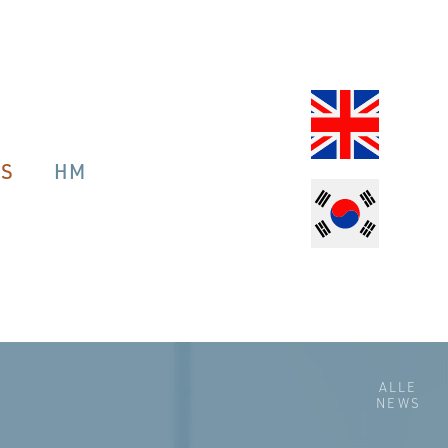
OS
HM
ALLE
NEWS