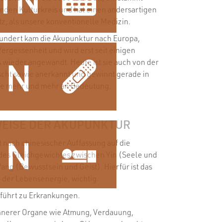
mden Kulturkreis und hat einen andersartigen
z, als unsere konventionelle Medizin.
hundert kam die Akupunktur nach Europa,
Vergessenheit und wird erst seit einigen
 wieder angewandt. Heute ist sie auch von der
cht sowie anerkannt und gewinnt gerade in
e mehr und mehr an Bedeutung.
EISE DER AKUPUNKTUR
t nach chinesischer Auffassung auf die
des Gleichgewichtes zwischen Yin (Seele und
ng (Bewusstsein und Geist). Hierfür ist das
, der Lebensenergie, wichtig.
 führt zu Erkrankungen.
innerer Organe wie Atmung, Verdauung,