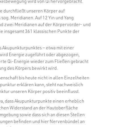
elbewegung wird von Qi hervorgebracht.
 durchfließt unseren Körper auf
sog. Meridianen. Auf 12 Yin und Yang
d zwei Meridianen auf der Körpervorder- und
die insgesamt 361 klassischen Punkte der
s Akupunkturpunktes — etwa mit einer
wird Energie zugeführt oder abgezogen,
erte Qi-Energie wieder zum Fließen gebracht
ung des Körpers bewirkt wird.
nschaft bis heute nicht in allen Einzelheiten
punktur erklären kann, steht nachweislich
nktur unseren Körper positiv beeinflusst.
a, dass Akupunkturpunkte einen erheblich
schen Widerstand an der Hautoberfläche
Umgebung sowie dass sich an diesen Stellen
efungen befinden und hier Nervenbündel an