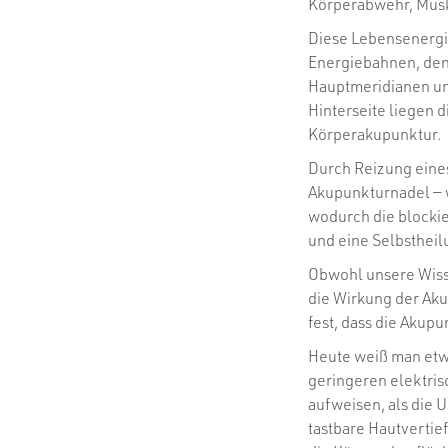
Körperabwehr, Musk
Diese Lebensenergie
Energiebahnen, den 
Hauptmeridianen un
Hinterseite liegen 
Körperakupunktur.
Durch Reizung eine
Akupunkturnadel — 
wodurch die blocki
und eine Selbstheil
Obwohl unsere Wisse
die Wirkung der Aku
fest, dass die Akupu
Heute weiß man etw
geringeren elektri
aufweisen, als die 
tastbare Hautverti