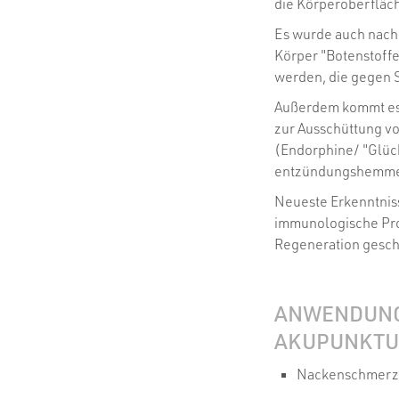
die Körperoberfläch
Es wurde auch nach
Körper "Botenstoffe
werden, die gegen 
Außerdem kommt es
zur Ausschüttung v
(Endorphine/ "Glü
entzündungshemm
Neueste Erkenntniss
immunologische Pro
Regeneration gesch
ANWENDUNG
AKUPUNKTU
Nackenschmerz