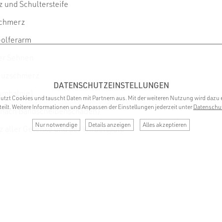
z und Schultersteife
-Schmerz
 Golferarm
er Sehnen
reuzschmerz
DATENSCHUTZEINSTELLUNGEN
umbalgie)
utzt Cookies und tauscht Daten mit Partnern aus. Mit der weiteren Nutzung wird dazu 
teilt. Weitere Informationen und Anpassen der Einstellungen jederzeit unter
Datenschu
ch nach Bandscheibenschaden)
Nur notwendige
Details anzeigen
Alles akzeptieren
 aller Gelenke und der Wirbelsäule
- und Fersenschmerz
kungen
en