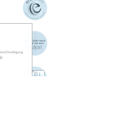
eine Einwilligung
tz
.