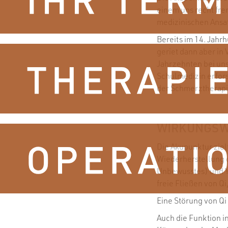
einem uns recht fre
medizinischen Ansat
Bereits im 14. Jahr
geriet dann aber in 
Jahrzehnten bei uns
Schulmedizin erfors
der Schmerztherapi
WIRKUNGSW
Die Akupunktur ziel
Wiederherstellung 
Unbewusstes) und Ya
freie Fließen von Qi
Eine Störung von Qi
Auch die Funktion 