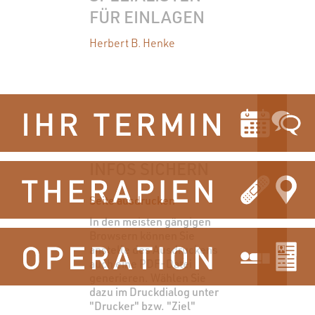
FÜR EINLAGEN
Herbert B. Henke
INFOS SICHERN
Seite ausdrucken
In den meisten gängigen
Browsern können Sie
anstelle des Ausdruckens
auch eine PDF-Datei
generieren. Wählen Sie
dazu im Druckdialog unter
"Drucker" bzw. "Ziel"